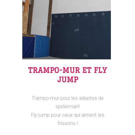
TRAMPO-MUR ET FLY
JUMP
Trampo-mur pour les adeptes de
spiderman!
F
ly-jump pour ceux qui aiment les
frissons !